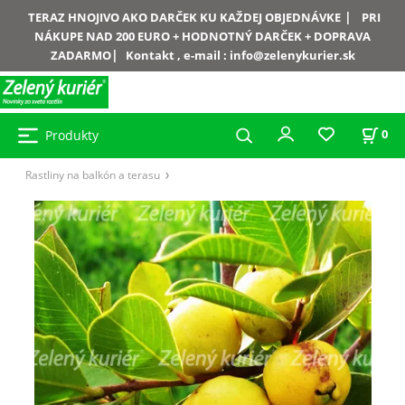
|
TERAZ HNOJIVO AKO DARČEK KU KAŽDEJ OBJEDNÁVKE
PRI
NÁKUPE NAD 200 EURO + HODNOTNÝ DARČEK + DOPRAVA
|
ZADARMO
Kontakt , e-mail :
info@zelenykurier.sk
Produkty
0
Rastliny na balkón a terasu