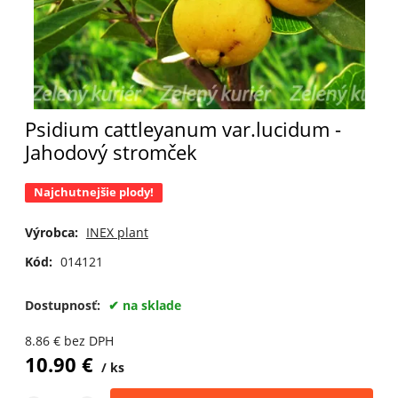
Psidium cattleyanum var.lucidum -
Jahodový stromček
Najchutnejšie plody!
Výrobca:
INEX plant
Kód:
014121
Dostupnosť:
na sklade
8.86
€
bez DPH
10.90
€
ks