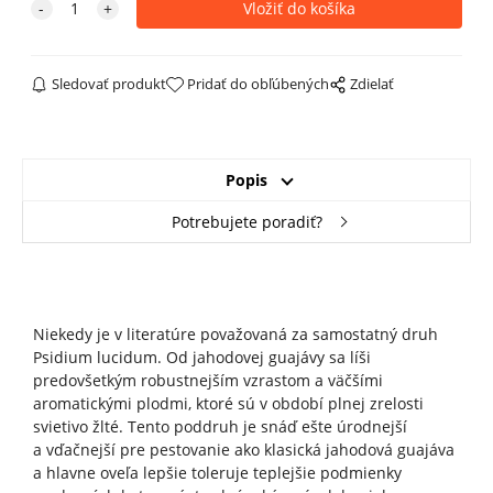
Sledovať produkt
Pridať do obľúbených
Zdielať
Popis
Potrebujete poradiť?
Niekedy je v literatúre považovaná za samostatný druh
Psidium lucidum. Od jahodovej guajávy sa líši
predovšetkým robustnejším vzrastom a väčšími
aromatickými plodmi, ktoré sú v období plnej zrelosti
svietivo žlté. Tento poddruh je snáď ešte úrodnejší
a vďačnejší pre pestovanie ako klasická jahodová guajáva
a hlavne oveľa lepšie toleruje teplejšie podmienky