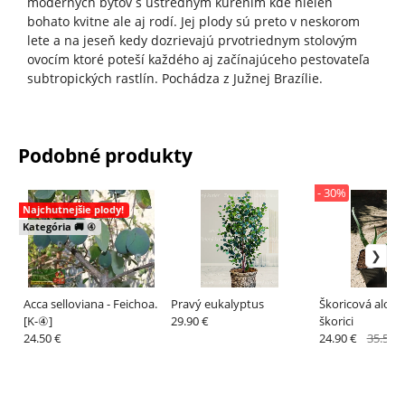
moderných bytov s ústredným kúrením kde nielen
bohato kvitne ale aj rodí. Jej plody sú preto v neskorom
lete a na jeseň kedy dozrievajú prvotriednym stolovým
ovocím ktoré poteší každého aj začínajúceho pestovateľa
subtropických rastlín. Pochádza z Južnej Brazílie.
Podobné produkty
- 30%
Najchutnejšie plody!
Kategória 🚚 ④
Acca selloviana - Feichoa.
Pravý eukalyptus
Škoricová aloe -
[K-④]
29.90 €
škorici
24.50 €
24.90 €
35.57 €