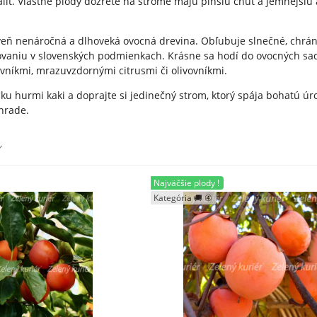
alít. Vlastné plody dozreté na strome majú plnšiu chuť a jemnejšiu 
veň nenáročná a dlhoveká ovocná drevina. Obľubuje slnečné, chrá
vaniu v slovenských podmienkach. Krásne sa hodí do ovocných sad
ovníkmi, mrazuvzdornými citrusmi či olivovníkmi.
u hurmi kaki a doprajte si jedinečný strom, ktorý spája bohatú ú
hrade.
Najväčšie plody !
Kategória 🚚 ④