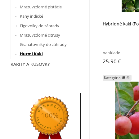
Mrazuvzdorné pistácie
Kany indické
Hybridné kaki (Po
Figovníky do záhrady
Mrazuvzdorné citrusy
Granátovníky do záhrady
na sklade
Hurmi Kaki
25.90 €
RARITY A KUSOVKY
Kategória 🚚 ④