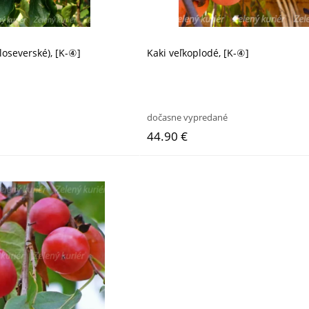
loseverské), [K-④]
Kaki veľkoplodé, [K-④]
dočasne vypredané
44.90 €