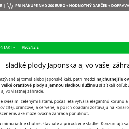
|
E
PRI NÁKUPE NAD 200 EURO + HODNOTNÝ DARČEK + DOPRAV
ONTAKT
RECENZIE
– sladké plody Japonska aj vo vašej záhr
nazývané aj tomel alebo japonské kaki, patrí medzi
najchutnejšie o
o
veľké oranžové plody s jemnou sladkou dužinou
si získali obľu
aj vo vlastnej záhrade.
e sviežimi zelenými listami, počas leta vytvára elegantnú korunu a 
v žltej, oranžovej a červenej a po ich opadaní zostávajú na konáro
 scenérie, aké môže ovocná záhrada ponúknuť.
ú mimoriadne chutné, šťavnaté a prirodzene sladké. Konzumujú sa č