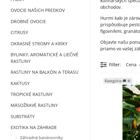
kulinárskych špeci
obchodov.
OVOCIE NAŠICH PREDKOV
Hurmi kaki je záro
DROBNÉ OVOCIE
prispôsobuje pesto
figovníkmi, granát
CITRUSY
Objavte našu ponuk
OKRASNÉ STROMY A KRÍKY
priamo vo vašej zá
BYLINKY, AROMATICKÉ A LIEČIVÉ
RASTLINY
Filter
Cena
RASTLINY NA BALKÓN A TERASU
Kategória 🚚 ④
KAKTUSY
TROPICKÉ RASTLINY
MÄSOŽRAVÉ RASTLINY
SUBSTRÁTY
EXOTIKA NA ZÁHRADE
Záhradné banánovníky