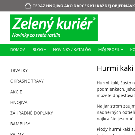
TERAZ HNOJIVO AKO DARČEK KU KAŽDEJ OBJEDNÁVK
DOMOV
BLOG
NOVINKY / KATALÓG
MÔJ PROFIL
K
Hurmi kaki 
TRVALKY
OKRASNÉ TRÁVY
Hurmi kaki, často 
podmienkach. Jeh
AKCIE
môžete dopestovať 
HNOJIVÁ
Na jar strom zaujm
nádherných odtieňo
ZÁHRADNÉ DOPLNKY
najkrajšie jesenné
BAMBUSY
Plody hurmi kaki s
PALMY