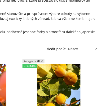
arómu než ovocie, ktoré precestovalo tisíce kilometrov do
nené stanovište a pri správnom výbere odrody sa výborne
ov aj exoticky ladených záhrad, kde sa výborne kombinuje s
rodu, nádherné jesenné farby a atmosféru ďalekého Japonska
Triediť podľa:
Kategória 🚚 ④
NOVINKA