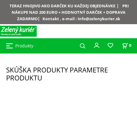
|
TERAZ HNOJIVO AKO DARČEK KU KAŽDEJ OBJEDNÁVKE
PRI
NÁKUPE NAD 200 EURO + HODNOTNÝ DARČEK + DOPRAVA
|
ZADARMO
Kontakt , e-mail :
info@zelenykurier.sk
Produkty
0
SKÚŠKA PRODUKTY PARAMETRE
PRODUKTU