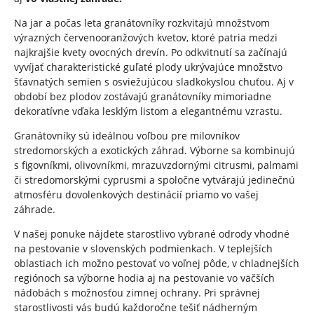
Na jar a počas leta granátovníky rozkvitajú množstvom
výrazných červenooranžových kvetov, ktoré patria medzi
najkrajšie kvety ovocných drevín. Po odkvitnutí sa začínajú
vyvíjať charakteristické guľaté plody ukrývajúce množstvo
šťavnatých semien s osviežujúcou sladkokyslou chuťou. Aj v
období bez plodov zostávajú granátovníky mimoriadne
dekoratívne vďaka lesklým listom a elegantnému vzrastu.
Granátovníky sú ideálnou voľbou pre milovníkov
stredomorských a exotických záhrad. Výborne sa kombinujú
s figovníkmi, olivovníkmi, mrazuvzdornými citrusmi, palmami
či stredomorskými cyprusmi a spoločne vytvárajú jedinečnú
atmosféru dovolenkových destinácií priamo vo vašej
záhrade.
V našej ponuke nájdete starostlivo vybrané odrody vhodné
na pestovanie v slovenských podmienkach. V teplejších
oblastiach ich možno pestovať vo voľnej pôde, v chladnejších
regiónoch sa výborne hodia aj na pestovanie vo väčších
nádobách s možnosťou zimnej ochrany. Pri správnej
starostlivosti vás budú každoročne tešiť nádherným