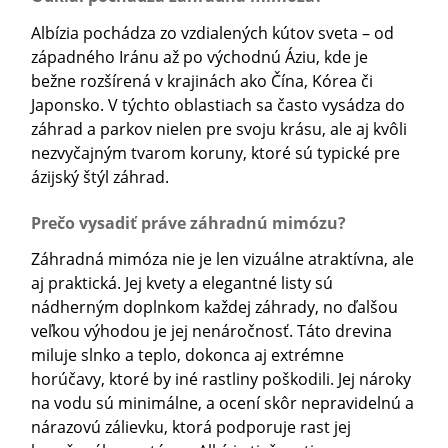
Albízia pochádza zo vzdialených kútov sveta – od
západného Iránu až po východnú Áziu, kde je
bežne rozšírená v krajinách ako Čína, Kórea či
Japonsko. V týchto oblastiach sa často vysádza do
záhrad a parkov nielen pre svoju krásu, ale aj kvôli
nezvyčajným tvarom koruny, ktoré sú typické pre
ázijský štýl záhrad.
Prečo vysadiť práve záhradnú mimózu?
Záhradná mimóza nie je len vizuálne atraktívna, ale
aj praktická. Jej kvety a elegantné listy sú
nádherným doplnkom každej záhrady, no ďalšou
veľkou výhodou je jej nenáročnosť. Táto drevina
miluje slnko a teplo, dokonca aj extrémne
horúčavy, ktoré by iné rastliny poškodili. Jej nároky
na vodu sú minimálne, a ocení skôr nepravidelnú a
nárazovú zálievku, ktorá podporuje rast jej