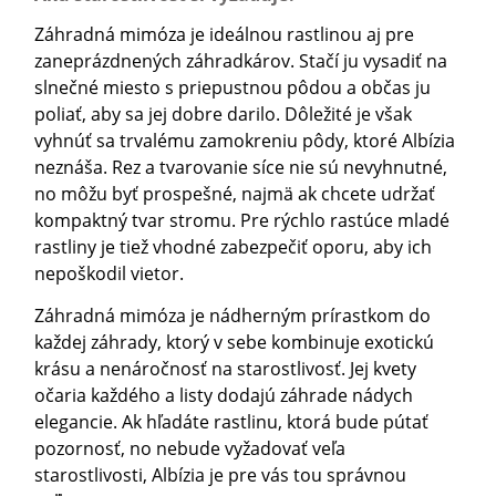
Záhradná mimóza je ideálnou rastlinou aj pre
zaneprázdnených záhradkárov. Stačí ju vysadiť na
slnečné miesto s priepustnou pôdou a občas ju
poliať, aby sa jej dobre darilo. Dôležité je však
vyhnúť sa trvalému zamokreniu pôdy, ktoré Albízia
neznáša. Rez a tvarovanie síce nie sú nevyhnutné,
no môžu byť prospešné, najmä ak chcete udržať
kompaktný tvar stromu. Pre rýchlo rastúce mladé
rastliny je tiež vhodné zabezpečiť oporu, aby ich
nepoškodil vietor.
Záhradná mimóza je nádherným prírastkom do
každej záhrady, ktorý v sebe kombinuje exotickú
krásu a nenáročnosť na starostlivosť. Jej kvety
očaria každého a listy dodajú záhrade nádych
elegancie. Ak hľadáte rastlinu, ktorá bude pútať
pozornosť, no nebude vyžadovať veľa
starostlivosti, Albízia je pre vás tou správnou