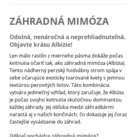
ZÁHRADNÁ MIMÓZA
Odolná, nenáročná a neprehliadnuteľná.
Objavte krásu Albízie!
Len málo rastlín z mierneho pásma dokáže počas
kvitnutia očariť tak, ako záhradná mimóza (Albízia).
Tento nádherný perzský hodvábny strom spája v
sebe očarujúce exoticky tvarované kvety s jemnou
textúrou perovitých listov. Táto kombinácia
vytvára jedinečný vzhľad, ktorý zaručuje, že Albízia
je počas svojho kvitnutia skutočnou dominantou
každej záhrady. Jej obľuba medzi záhradkármi
narastá aj v našich končinách, čo dokazuje jej čoraz
častejšie vysádzanie do záhrad.
Odkiaľ pochádza záhradná mimóza?