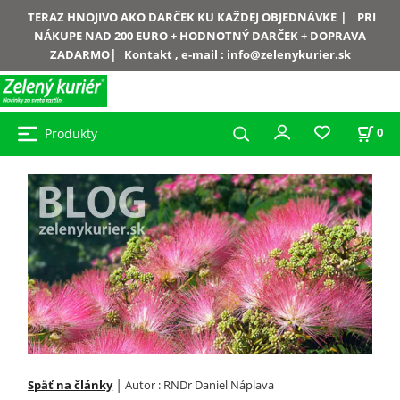
|
TERAZ HNOJIVO AKO DARČEK KU KAŽDEJ OBJEDNÁVKE
PRI
NÁKUPE NAD 200 EURO + HODNOTNÝ DARČEK + DOPRAVA
|
ZADARMO
Kontakt , e-mail :
info@zelenykurier.sk
Produkty
0
|
Späť na články
Autor : RNDr Daniel Náplava