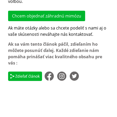
voľbou.
Chcem objednať záhradnú mimózu
Ak máte otázky alebo sa chcete podeliť s nami aj o
vaše skúsenosti neváhajte nás kontaktova
ť.
Ak sa vám tento článok páčil, zdieľaním ho
môžete posunúť ďalej. Každé zdieľanie nám
pomáha prinášať viac kvalitného obsahu pre
vás :