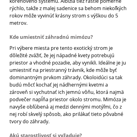
koreňového systému. Albízia tiež rastie pomerne
rýchlo, takže z malej sadenice sa behom niekoľkých
rokov môže vyvinúť krásny strom s výškou do 5
metrov.
Kde umiestniť záhradnú mimózu?
Pri výbere miesta pre tento exotický strom je
dôležité zvážiť, že jej nápadné kvety potrebujú
priestor a vhodné pozadie, aby vynikli. Ideálne je ju
umiestniť na priestranný trávnik, kde môže byť
dominantným prvkom záhrady. Okoloidúci sa tak
budú môcť kochať jej nádhernými kvetmi a
zároveň si vychutnať ich jemnú vôňu, ktorá najmä
podvečer napĺňa priestor okolo stromu. Mimóza je
navyše obľúbená aj medzi dennými motýľmi, čo z
nej robí skvelý spôsob, ako prilákať tieto pôvabné
tvory do záhrady.
Akú starostlivosť si vyžaduje?