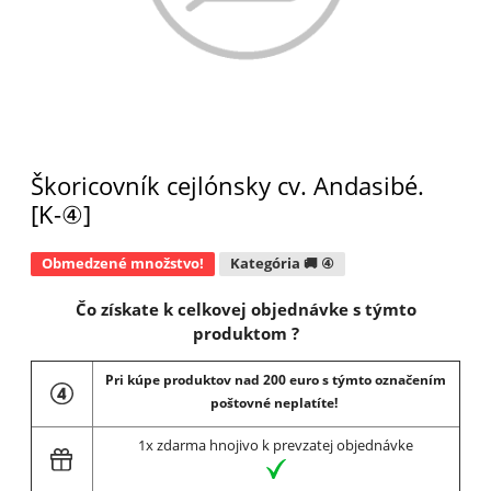
Škoricovník cejlónsky cv. Andasibé.
[K-④]
Obmedzené množstvo!
Kategória 🚚 ④
Čo získate k celkovej objednávke s týmto
produktom ?
Pri kúpe produktov nad 200 euro s týmto označením
poštovné neplatíte!
1x zdarma hnojivo k prevzatej objednávke