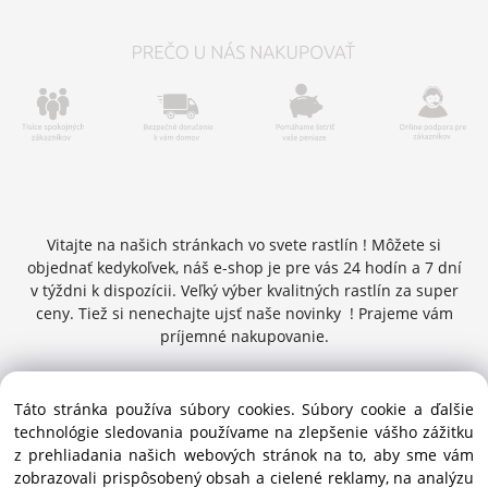
Vitajte na našich stránkach vo svete rastlín ! Môžete si
objednať kedykoľvek, náš e-shop je pre vás 24 hodín a 7 dní
v týždni k dispozícii. Veľký výber kvalitných rastlín za super
ceny. Tiež si nenechajte ujsť naše novinky ! Prajeme vám
príjemné nakupovanie.
Táto stránka používa súbory cookies. Súbory cookie a ďalšie
Copyright © 2016 zelenykurier.sk , Všetky práva vyhradené |
technológie sledovania používame na zlepšenie vášho zážitku
info@zelenykurier.sk | Priechodná 27 ,949 01 Nitra ,
z prehliadania našich webových stránok na to, aby sme vám
Slovenská republika
zobrazovali prispôsobený obsah a cielené reklamy, na analýzu
tel.kontakt : 0915874147