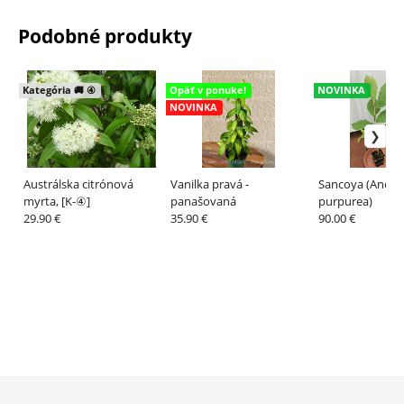
Podobné produkty
Kategória 🚚 ④
Opäť v ponuke!
NOVINKA
NOVINKA
Austrálska citrónová
Vanilka pravá -
Sancoya (Anon
myrta, [K-④]
panašovaná
purpurea)
29.90 €
35.90 €
90.00 €