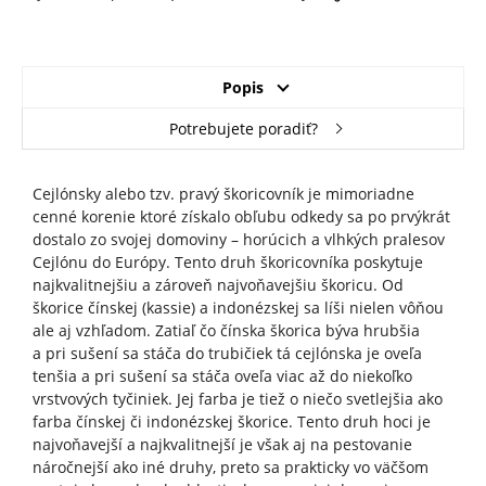
Popis
Potrebujete poradiť?
Cejlónsky alebo tzv. pravý škoricovník je mimoriadne
cenné korenie ktoré získalo obľubu odkedy sa po prvýkrát
dostalo zo svojej domoviny – horúcich a vlhkých pralesov
Cejlónu do Európy. Tento druh škoricovníka poskytuje
najkvalitnejšiu a zároveň najvoňavejšiu škoricu. Od
škorice čínskej (kassie) a indonézskej sa líši nielen vôňou
ale aj vzhľadom. Zatiaľ čo čínska škorica býva hrubšia
a pri sušení sa stáča do trubičiek tá cejlónska je oveľa
tenšia a pri sušení sa stáča oveľa viac až do niekoľko
vrstvových tyčiniek. Jej farba je tiež o niečo svetlejšia ako
farba čínskej či indonézskej škorice. Tento druh hoci je
najvoňavejší a najkvalitnejší je však aj na pestovanie
náročnejší ako iné druhy, preto sa prakticky vo väčšom