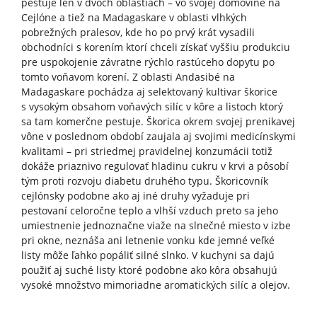
pestuje len v dvoch oblastiach – vo svojej domovine na
Cejlóne a tiež na Madagaskare v oblasti vlhkých
pobrežných pralesov, kde ho po prvý krát vysadili
obchodníci s korením ktorí chceli získať vyššiu produkciu
pre uspokojenie závratne rýchlo rastúceho dopytu po
tomto voňavom korení. Z oblasti Andasibé na
Madagaskare pochádza aj selektovaný kultivar škorice
s vysokým obsahom voňavých silíc v kôre a listoch ktorý
sa tam komerčne pestuje. Škorica okrem svojej prenikavej
vône v poslednom období zaujala aj svojimi medicínskymi
kvalitami – pri striedmej pravidelnej konzumácii totiž
dokáže priaznivo regulovať hladinu cukru v krvi a pôsobí
tým proti rozvoju diabetu druhého typu. Škoricovník
cejlónsky podobne ako aj iné druhy vyžaduje pri
pestovaní celoročne teplo a vlhší vzduch preto sa jeho
umiestnenie jednoznačne viaže na slnečné miesto v izbe
pri okne, neznáša ani letnenie vonku kde jemné veľké
listy môže ľahko popáliť silné slnko. V kuchyni sa dajú
použiť aj suché listy ktoré podobne ako kôra obsahujú
vysoké množstvo mimoriadne aromatických silíc a olejov.