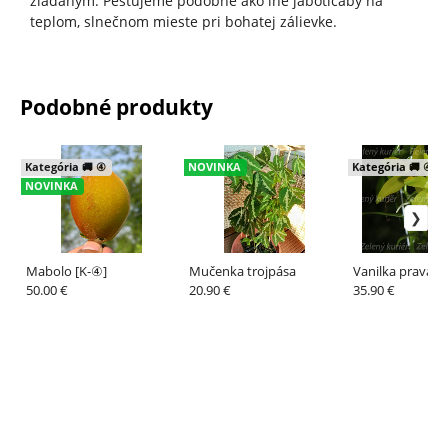
žiadaným. Pestujeme podobne ako iné jaboticaby na
teplom, slnečnom mieste pri bohatej zálievke.
Podobné produkty
Kategória 🚚 ④
NOVINKA
Kategória 🚚 ④
NOVINKA
Mabolo [K-④]
Mučenka trojpása
Vanilka pravá. [
50.00 €
20.90 €
35.90 €