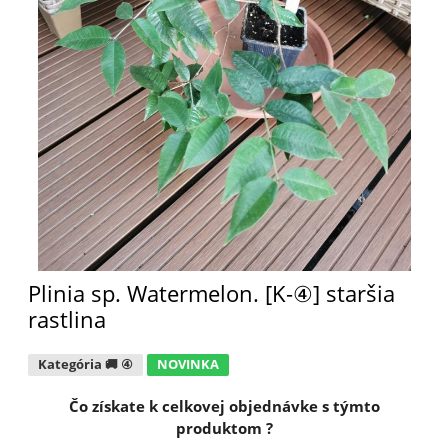
Plinia sp. Watermelon. [K-④] staršia
rastlina
Kategória 🚚 ④
NOVINKA
Čo získate k celkovej objednávke s týmto
produktom ?