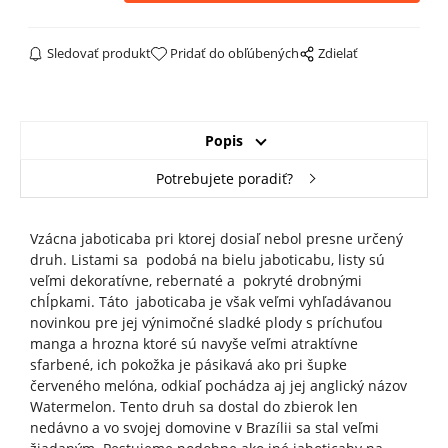
Sledovať produkt
Pridať do obľúbených
Zdielať
Popis
Potrebujete poradiť?
Vzácna jaboticaba pri ktorej dosiaľ nebol presne určený
druh. Listami sa podobá na bielu jaboticabu, listy sú
veľmi dekoratívne, rebernaté a pokryté drobnými
chĺpkami. Táto jaboticaba je však veľmi vyhľadávanou
novinkou pre jej výnimočné sladké plody s príchuťou
manga a hrozna ktoré sú navyše veľmi atraktívne
sfarbené, ich pokožka je pásikavá ako pri šupke
červeného melóna, odkiaľ pochádza aj jej anglický názov
Watermelon. Tento druh sa dostal do zbierok len
nedávno a vo svojej domovine v Brazílii sa stal veľmi