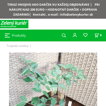
|
TERAZ HNOJIVO AKO DARČEK KU KAŽDEJ OBJEDNÁVKE
PRI
NÁKUPE NAD 200 EURO + HODNOTNÝ DARČEK + DOPRAVA
|
ZADARMO
Kontakt , e-mail :
info@zelenykurier.sk
Produkty
0
Tropické rastliny