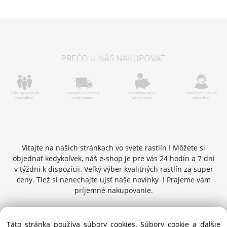
Vitajte na našich stránkach vo svete rastlín ! Môžete si
objednať kedykoľvek, náš e-shop je pre vás 24 hodín a 7 dní
v týždni k dispozícii. Veľký výber kvalitných rastlín za super
ceny. Tiež si nenechajte ujsť naše novinky ! Prajeme vám
príjemné nakupovanie.
Táto stránka používa súbory cookies. Súbory cookie a ďalšie
Copyright © 2016 zelenykurier.sk , Všetky práva vyhradené |