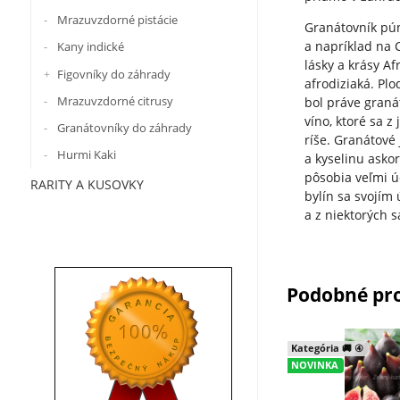
Mrazuvzdorné pistácie
Granátovník pún
a napríklad na 
Kany indické
lásky a krásy Af
Figovníky do záhrady
afrodiziaká. Plo
Mrazuvzdorné citrusy
bol práve graná
víno, ktoré sa z
Granátovníky do záhrady
ríše. Granátové 
Hurmi Kaki
a kyselinu askor
pôsobia veľmi úč
RARITY A KUSOVKY
bylín sa svojím
a z niektorých s
Podobné pr
Kategória 🚚 ④
NOVINKA