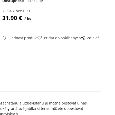
Dostupnosť:
na sklade
25.94
€
bez DPH
31.90
€
ks
Sledovať produkt
Pridať do obľúbených
Zdielať
Kazachstanu a Uzbekistanu je možné pestovať u nás
ladké granátové jablká si teraz môžete dopestovať
anoviskách.