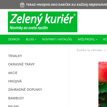
TERAZ HNOJIVO AKO DARČEK KU KAŽDEJ OBJEDNÁVK
DOMOV
BLOG
NOVINKY / KATALÓG
MÔJ PROFIL
K
Exotika na záhrade
TRVALKY
OKRASNÉ TRÁVY
AKCIE
HNOJIVÁ
ZÁHRADNÉ DOPLNKY
BAMBUSY
PALMY