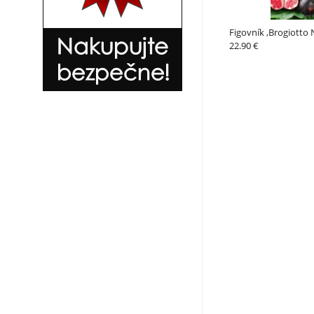
Figovník ,Brogiotto 
22.90 €