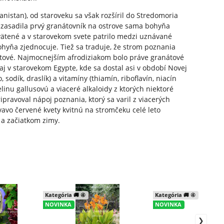
nistan), od staroveku sa však rozšíril do Stredomoria
je zasadila prvý granátovník na ostrove sama bohyňa
asvätené a v starovekom svete patrilo medzi uznávané
bohyňa zjednocuje. Tiež sa traduje, že strom poznania
nátové. Najmocnejším afrodiziakom bolo práve granátové
 aj v starovekom Egypte, kde sa dostal asi v období Novej
sodík, draslík) a vitamíny (thiamín, riboflavín, niacín
inu gallusovú a viaceré alkaloidy z ktorých niektoré
pravoval nápoj poznania, ktorý sa varil z viacerých
avo červené kvety kvitnú na stromčeku celé leto
 a začiatkom zimy.
Kategória 🚚 ④
Kategória 🚚 ④
NOVINKA
NOVINKA