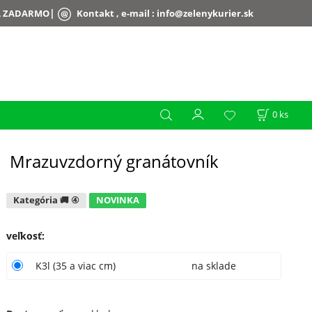
|
A ZADARMO
Kontakt , e-mail :
info@zelenykurier.sk
0
ks
Mrazuvzdorný granátovník
Kategória 🚚 ④
NOVINKA
veľkosť
:
K3l (35 a viac cm)
na sklade