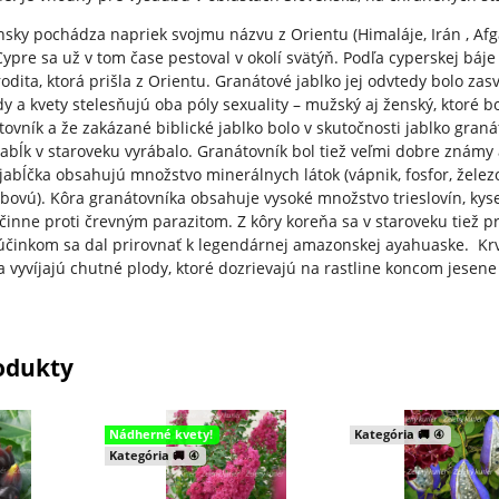
sky pochádza napriek svojmu názvu z Orientu (Himaláje, Irán , Afga
Cypre sa už v tom čase pestoval v okolí svätýň. Podľa cyperskej bá
rodita, ktorá prišla z Orientu. Granátové jablko jej odvtedy bolo z
dy a kvety stelesňujú oba póly sexuality – mužský aj ženský, ktoré 
tovník a že zakázané biblické jablko bolo v skutočnosti jablko gra
 jabĺk v staroveku vyrábalo. Granátovník bol tiež veľmi dobre známy
jabĺčka obsahujú množstvo minerálnych látok (vápnik, fosfor, železo, 
bovú). Kôra granátovníka obsahuje vysoké množstvo trieslovín, kysel
inne proti črevným parazitom. Z kôry koreňa sa v staroveku tiež pri
 účinkom sa dal prirovnať k legendárnej amazonskej ayahuaske. Krv
a vyvíjajú chutné plody, ktoré dozrievajú na rastline koncom jesene
odukty
Nádherné kvety!
Kategória 🚚 ④
Kategória 🚚 ④