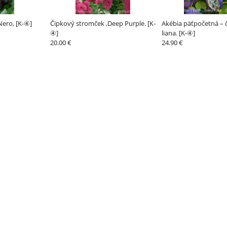
Nero, [K-④]
Čipkový stromček ,Deep Purple. [K-
Akébia päťpočetná –
④]
liana. [K-④]
20.00 €
24.90 €