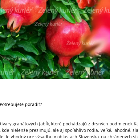
Potrebujete poradiť?
ltivary granátových jabĺk, ktoré pochádzajú z drsných podmienok 
 kde nielenže prezimujú, ale aj spoľahlivo rodia. Veľké, lahodné, s
e. Je vhodný pre výsadbu v oblastach Slovenska, na chránených st