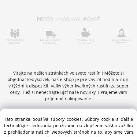
Vitajte na našich stránkach vo svete rastlín ! Môžete si
objednať kedykoľvek, náš e-shop je pre vás 24 hodín a 7 dní
v týždni k dispozícii. Veľký výber kvalitných rastlín za super
ceny. Tiež si nenechajte ujsť naše novinky ! Prajeme vám
príjemné nakupovanie.
Táto stránka používa súbory cookies. Súbory cookie a ďalšie
Copyright © 2016 zelenykurier.sk , Všetky práva vyhradené |
technológie sledovania používame na zlepšenie vášho zážitku
info@zelenykurier.sk | Priechodná 27 ,949 01 Nitra ,
z prehliadania našich webových stránok na to, aby sme vám
Slovenská republika