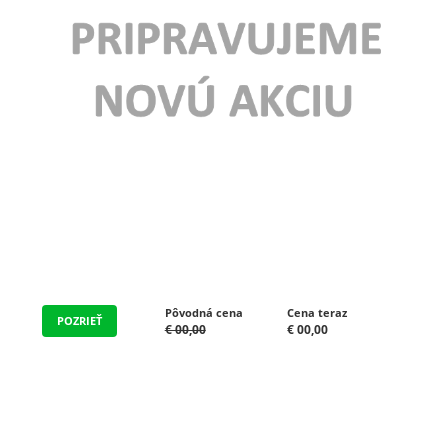
Profi substrát pre citrusy
Opadávajú listy, citrusy nerodia ? Eliminujte problémy s
odvodnením, pôdnou kvalitou a živinami. Pestujte citrusy ako
profík. Pridajte sa k nám ešte
Pôvodná cena
Cena teraz
POZRIEŤ
€ 00,00
€ 00,00