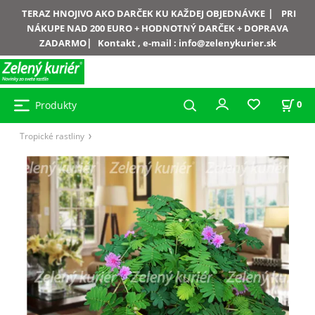
|
TERAZ HNOJIVO AKO DARČEK KU KAŽDEJ OBJEDNÁVKE
PRI
NÁKUPE NAD 200 EURO + HODNOTNÝ DARČEK + DOPRAVA
|
ZADARMO
Kontakt , e-mail :
info@zelenykurier.sk
Produkty
0
Tropické rastliny