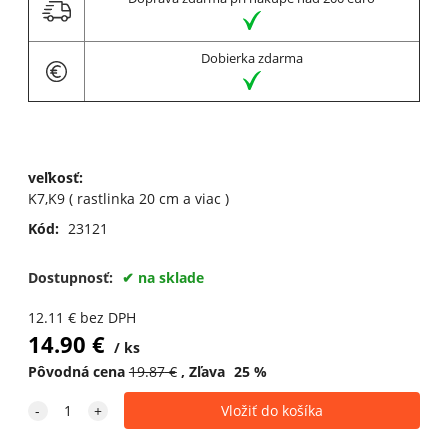
Dobierka zdarma
veľkosť
:
K7,K9 ( rastlinka 20 cm a viac )
Kód:
23121
Dostupnosť:
na sklade
12.11
€
bez DPH
14.90
€
ks
Pôvodná cena
19.87
€
Zľava
25
%