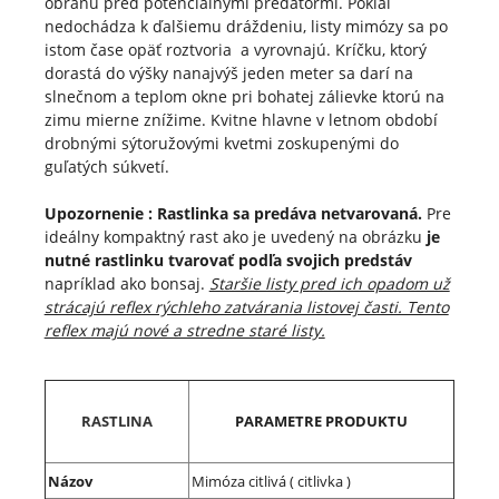
obranu pred potenciálnymi predátormi. Pokiaľ
nedochádza k ďalšiemu dráždeniu, listy mimózy sa po
istom čase opäť roztvoria a vyrovnajú. Kríčku, ktorý
dorastá do výšky nanajvýš jeden meter sa darí na
slnečnom a teplom okne pri bohatej zálievke ktorú na
zimu mierne znížime. Kvitne hlavne v letnom období
drobnými sýtoružovými kvetmi zoskupenými do
guľatých súkvetí.
Upozornenie : Rastlinka sa predáva netvarovaná.
Pre
ideálny kompaktný rast ako je uvedený na obrázku
je
nutné rastlinku tvarovať podľa svojich predstáv
napríklad ako bonsaj.
Staršie listy pred ich opadom už
strácajú reflex rýchleho zatvárania listovej časti. Tento
reflex majú nové a stredne staré listy.
RASTLINA
PARAMETRE PRODUKTU
Názov
Mimóza citlivá ( citlivka )