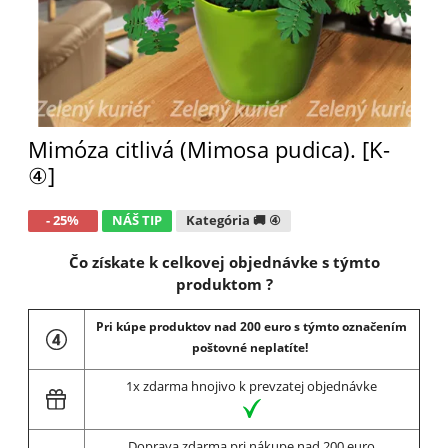
Mimóza citlivá (Mimosa pudica). [K-
④]
- 25%
NÁŠ TIP
Kategória 🚚 ④
Čo získate k celkovej objednávke s týmto
produktom ?
Pri kúpe produktov nad 200 euro s týmto označením
poštovné neplatíte!
1x zdarma hnojivo k prevzatej objednávke
Doprava zdarma pri nákupe nad 200 euro