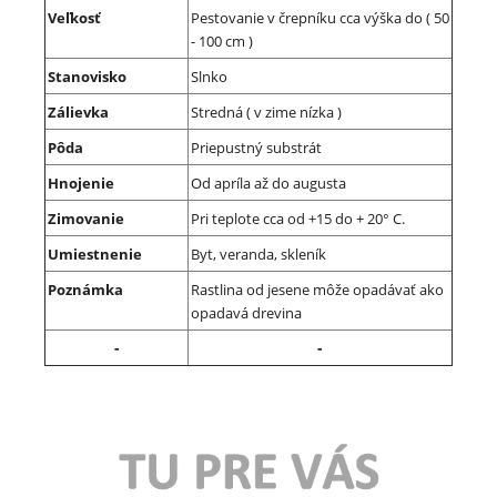
Veľkosť
Pestovanie v črepníku cca výška do ( 50
- 100 cm )
Stanovisko
Slnko
Zálievka
Stredná ( v zime nízka )
Pôda
Priepustný substrát
Hnojenie
Od apríla až do augusta
Zimovanie
Pri teplote cca od +15 do + 20° C.
Umiestnenie
Byt, veranda, skleník
Poznámka
Rastlina od jesene môže opadávať ako
opadavá drevina
-
-