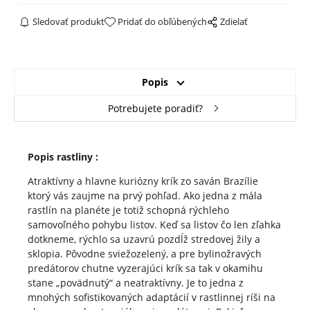
Sledovať produkt
Pridať do obľúbených
Zdielať
Popis
Potrebujete poradiť?
Popis rastliny :
Atraktívny a hlavne kuriózny krík zo saván Brazílie
ktorý vás zaujme na prvý pohľad. Ako jedna z mála
rastlín na planéte je totiž schopná rýchleho
samovoľného pohybu listov. Keď sa listov čo len zľahka
dotkneme, rýchlo sa uzavrú pozdĺž stredovej žily a
sklopia. Pôvodne sviežozelený, a pre bylinožravých
predátorov chutne vyzerajúci krík sa tak v okamihu
stane „povädnutý“ a neatraktívny. Je to jedna z
mnohých sofistikovaných adaptácií v rastlinnej ríši na