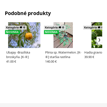
Podobné produkty
Kategória 🚚 ④
Kategória 🚚 ④
Kategória 🚚 ④
NOVINKA
NOVINKA
Ubajay -Brazílska
Plinia sp. Watermelon. [K-
Hadia graviola. 
broskyňa. [K-④]
④] staršia rastlina
39.90 €
41.00 €
140.00 €