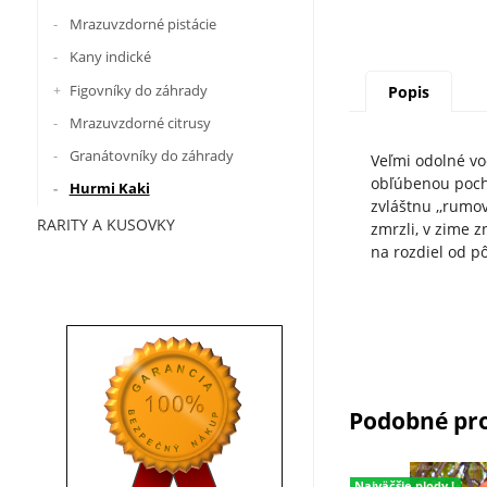
Mrazuvzdorné pistácie
Kany indické
Figovníky do záhrady
Popis
Mrazuvzdorné citrusy
Granátovníky do záhrady
Veľmi odolné voč
obľúbenou pochú
Hurmi Kaki
zvláštnu ,,rumov
RARITY A KUSOVKY
zmrzli, v zime z
na rozdiel od p
Podobné pr
Najväčšie plody !