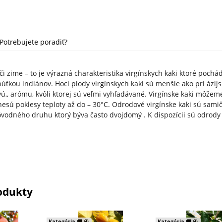
Potrebujete poradiť?
i zime – to je výrazná charakteristika virgínskych kaki ktoré pochá
ťkou indiánov. Hoci plody virgínskych kaki sú menšie ako pri ázijsk
ú,, arómu, kvôli ktorej sú veľmi vyhľadávané. Virgínske kaki môžeme 
nesú poklesy teploty až do – 30°C. Odrodové virgínske kaki sú samič
ôvodného druhu ktorý býva často dvojdomý . K dispozícii sú odrody
odukty
Kategória 🚚 ④
Kategória 🚚 ④