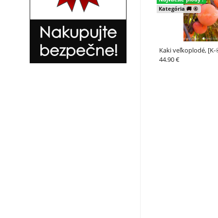
Kategória 🚚 ④
Kaki veľkoplodé, [K-
44.90 €