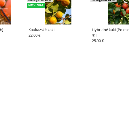
NOVINKA
④]
Kaukazské kaki
Hybridné kaki (Polose
22.00 €
④]
25.90 €