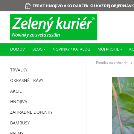
TERAZ HNOJIVO AKO DARČEK KU KAŽDEJ OBJEDNÁVK
DOMOV
BLOG
NOVINKY / KATALÓG
MÔJ PROFIL
K
Exotika na záhrade
TRVALKY
OKRASNÉ TRÁVY
AKCIE
HNOJIVÁ
ZÁHRADNÉ DOPLNKY
BAMBUSY
PALMY