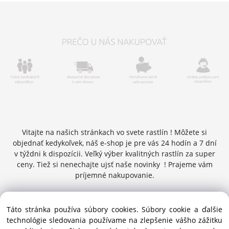
Vitajte na našich stránkach vo svete rastlín ! Môžete si
objednať kedykoľvek, náš e-shop je pre vás 24 hodín a 7 dní
v týždni k dispozícii. Veľký výber kvalitných rastlín za super
ceny. Tiež si nenechajte ujsť naše novinky ! Prajeme vám
príjemné nakupovanie.
Táto stránka používa súbory cookies. Súbory cookie a ďalšie
Copyright © 2016 zelenykurier.sk , Všetky práva vyhradené |
technológie sledovania používame na zlepšenie vášho zážitku
info@zelenykurier.sk | Priechodná 27 ,949 01 Nitra ,