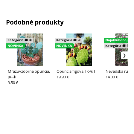
Podobné produkty
Kategória 🚚 ④
Kategória 🚚 ④
Najobľúbenejšie
NOVINKA
NOVINKA
Kategória 🚚 ④
Mrazuvzdorná opuncia,
Opuncia figová, [K-④]
Nevadská ruža. 
[K-④]
19.90 €
14.00 €
9.50 €