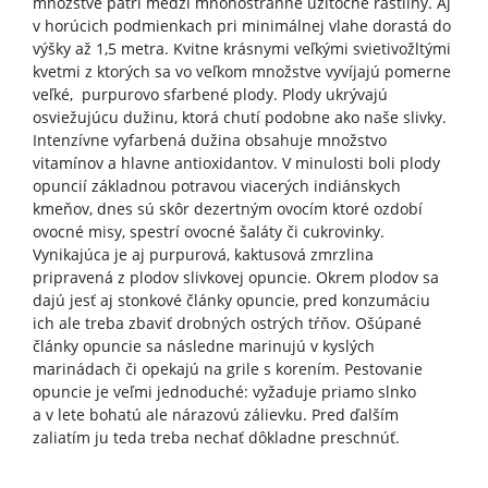
množstve patrí medzi mnohostranne užitočné rastliny. Aj
v horúcich podmienkach pri minimálnej vlahe dorastá do
výšky až 1,5 metra. Kvitne krásnymi veľkými svietivožltými
kvetmi z ktorých sa vo veľkom množstve vyvíjajú pomerne
veľké, purpurovo sfarbené plody. Plody ukrývajú
osviežujúcu dužinu, ktorá chutí podobne ako naše slivky.
Intenzívne vyfarbená dužina obsahuje množstvo
vitamínov a hlavne antioxidantov. V minulosti boli plody
opuncií základnou potravou viacerých indiánskych
kmeňov, dnes sú skôr dezertným ovocím ktoré ozdobí
ovocné misy, spestrí ovocné šaláty či cukrovinky.
Vynikajúca je aj purpurová, kaktusová zmrzlina
pripravená z plodov slivkovej opuncie. Okrem plodov sa
dajú jesť aj stonkové články opuncie, pred konzumáciu
ich ale treba zbaviť drobných ostrých tŕňov. Ošúpané
články opuncie sa následne marinujú v kyslých
marinádach či opekajú na grile s korením. Pestovanie
opuncie je veľmi jednoduché: vyžaduje priamo slnko
a v lete bohatú ale nárazovú zálievku. Pred ďalším
zaliatím ju teda treba nechať dôkladne preschnúť.