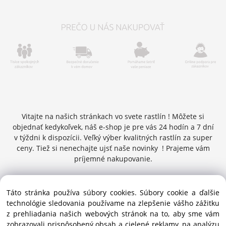
Vitajte na našich stránkach vo svete rastlín ! Môžete si
objednať kedykoľvek, náš e-shop je pre vás 24 hodín a 7 dní
v týždni k dispozícii. Veľký výber kvalitných rastlín za super
ceny. Tiež si nenechajte ujsť naše novinky ! Prajeme vám
príjemné nakupovanie.
Táto stránka používa súbory cookies. Súbory cookie a ďalšie
Copyright © 2016 zelenykurier.sk , Všetky práva vyhradené |
technológie sledovania používame na zlepšenie vášho zážitku
info@zelenykurier.sk | Priechodná 27 ,949 01 Nitra ,
z prehliadania našich webových stránok na to, aby sme vám
Slovenská republika
zobrazovali prispôsobený obsah a cielené reklamy, na analýzu
tel.kontakt : 0915874147