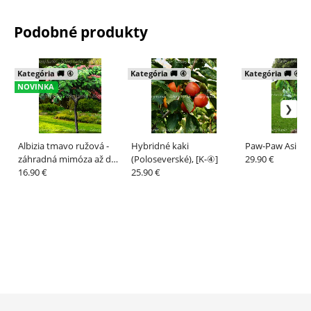
Podobné produkty
Kategória 🚚 ④
Kategória 🚚 ④
Kategória 🚚 ④
NOVINKA
Albizia tmavo ružová -
Hybridné kaki
Paw-Paw Asimina
záhradná mimóza až do -
(Poloseverské), [K-④]
29.90 €
25°C, [K-④]
16.90 €
25.90 €