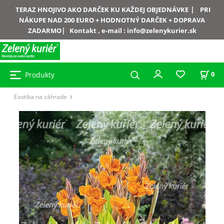
|
TERAZ HNOJIVO AKO DARČEK KU KAŽDEJ OBJEDNÁVKE
PRI
NÁKUPE NAD 200 EURO + HODNOTNÝ DARČEK + DOPRAVA
|
ZADARMO
Kontakt , e-mail :
info@zelenykurier.sk
Produkty
0
Exotika na záhrade