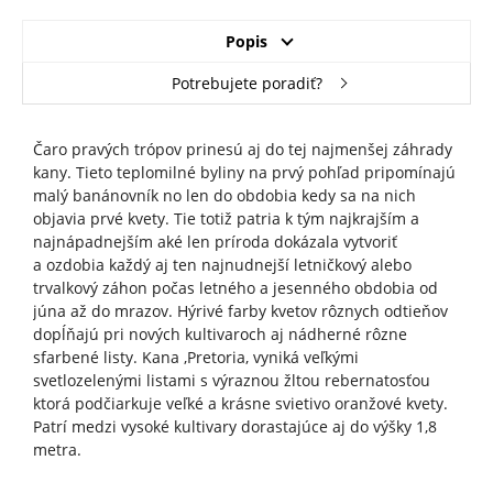
Popis
Potrebujete poradiť?
Čaro pravých trópov prinesú aj do tej najmenšej záhrady
kany. Tieto teplomilné byliny na prvý pohľad pripomínajú
malý banánovník no len do obdobia kedy sa na nich
objavia prvé kvety. Tie totiž patria k tým najkrajším a
najnápadnejším aké len príroda dokázala vytvoriť
a ozdobia každý aj ten najnudnejší letničkový alebo
trvalkový záhon počas letného a jesenného obdobia od
júna až do mrazov. Hýrivé farby kvetov rôznych odtieňov
dopĺňajú pri nových kultivaroch aj nádherné rôzne
sfarbené listy. Kana ,Pretoria, vyniká veľkými
svetlozelenými listami s výraznou žltou rebernatosťou
ktorá podčiarkuje veľké a krásne svietivo oranžové kvety.
Patrí medzi vysoké kultivary dorastajúce aj do výšky 1,8
metra.