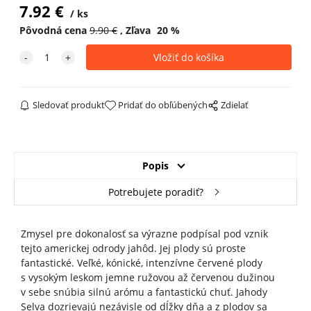
7.92
€
ks
Pôvodná cena
9.90
€
Zľava
20
%
Sledovať produkt
Pridať do obľúbených
Zdielať
Popis
Potrebujete poradiť?
Zmysel pre dokonalosť sa výrazne podpísal pod vznik
tejto americkej odrody jahôd. Jej plody sú proste
fantastické. Veľké, kónické, intenzívne červené plody
s vysokým leskom jemne ružovou až červenou dužinou
v sebe snúbia silnú arómu a fantastickú chuť. Jahody
Selva dozrievajú nezávisle od dĺžky dňa a z plodov sa