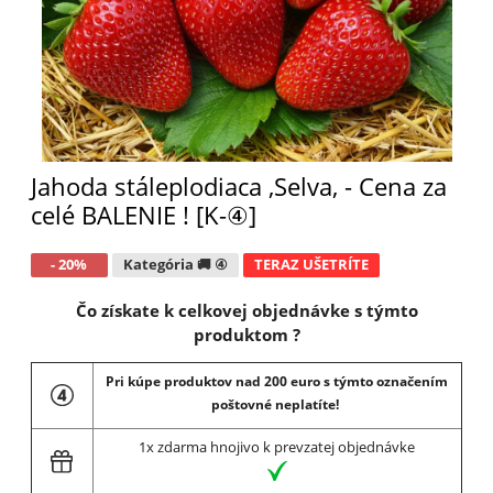
Jahoda stáleplodiaca ,Selva, - Cena za
celé BALENIE ! [K-④]
- 20%
Kategória 🚚 ④
TERAZ UŠETRÍTE
Čo získate k celkovej objednávke s týmto
produktom ?
Pri kúpe produktov nad 200 euro s týmto označením
poštovné neplatíte!
1x zdarma hnojivo k prevzatej objednávke