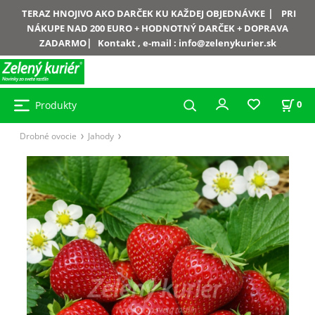
|
TERAZ HNOJIVO AKO DARČEK KU KAŽDEJ OBJEDNÁVKE
PRI
NÁKUPE NAD 200 EURO + HODNOTNÝ DARČEK + DOPRAVA
|
ZADARMO
Kontakt , e-mail :
info@zelenykurier.sk
Produkty
0
Drobné ovocie
Jahody