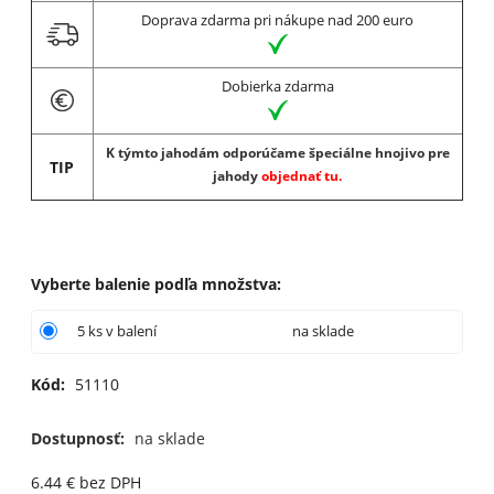
Doprava zdarma pri nákupe nad 200 euro
Dobierka zdarma
K týmto jahodám odporúčame špeciálne hnojivo pre
TIP
jahody
objednať tu.
Vyberte balenie podľa množstva
:
5 ks v balení
na sklade
Kód:
51110
Dostupnosť:
na sklade
6.44
€
bez DPH