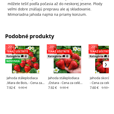
môžete tešiť podľa počasia až do neskorej jesene. Plody
veľmi dobre znášajú prepravu ale aj skladovanie.
Mimoriadna jahoda najmä na priamy konzum.
Podobné produkty
- 20%
- 20%
- 20%
TERAZ UŠETRÍTE
TERAZ UŠETRÍTE
TERAZ UŠETRÍTE
Kategória 🚚 ④
Kategória 🚚 ④
Kategória 🚚 ④
NOVINKA
Jahoda stáleplodiaca
Jahoda stáleplodiaca
Jahoda skorá ,
,Mara de Bois, - Cena za
,Ostara - Cena za celé
- Cena za celé B
celé BALENIE ! [K-④]
7.92 €
9.90 €
BALENIE ! [K-④]
7.92 €
9.90 €
[K-④]
7.60 €
9.50 €