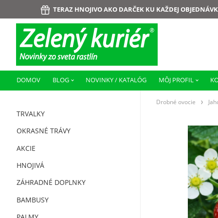
TERAZ HNOJIVO AKO DARČEK KU KAŽDEJ OBJEDNÁVK
DOMOV
BLOG
NOVINKY / KATALÓG
MÔJ PROFIL
K
Drobné ovocie
Jah
TRVALKY
OKRASNÉ TRÁVY
AKCIE
HNOJIVÁ
ZÁHRADNÉ DOPLNKY
BAMBUSY
PALMY