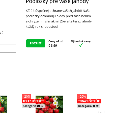
Podložky pre vaše jahody
Kľúč k úspešnej ochrane vašich jahôd! Naše
podložky ochraňujú plody pred zašpinením
a ohryzením slimákmi. Zberajte teraz jahody
každý rok s radosťou!
y )
Ceny už od
Výhodné ceny
POZRIEŤ
€ 3,69
- 20%
- 20%
TERAZ UŠETRÍTE
TERAZ UŠETRÍTE
Kategória 🚚 ④
Kategória 🚚 ④