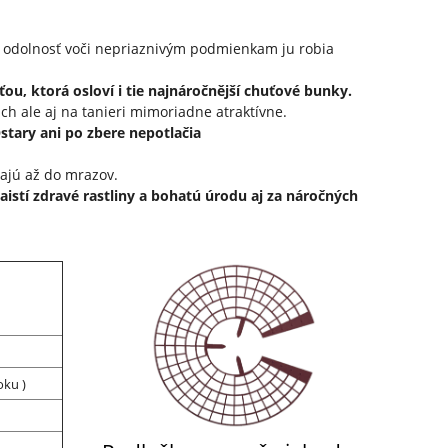
a odolnosť voči nepriaznivým podmienkam ju robia
, ktorá osloví i tie najnáročnější chuťové bunky.
ch ale aj na tanieri mimoriadne atraktívne.
tary ani po zbere nepotlačia
vajú až do mrazov.
stí zdravé rastliny a bohatú úrodu aj za náročných
oku )