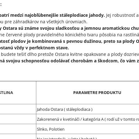
:
patrí medzi najobľúbenejšie stáleplodiace jahody.
Jej robustnosť 
ou pre záhradkárov na všetkých úrovniach.
 Ostara sú známe svojou sladkosťou a jemnou aromatickou chuťou
vne červené plody pravidelného kónického tvaru pôsobia na rastliná
tosť plodov je kombinovaná s pevnou dužinou, preto sa plody Os
dostanú vždy v perfektnom stave.
a budete tešiť dlho pretože Ostara kvitne opakovane a plody dozrie
má svojou schopnosťou odolávať chorobám a škodcom, čo vám zai
STLINA
PARAMETRE PRODUKTU
Jahoda Ostara ( stáleplodiaca )
Zakorenená v kvetináči / kategória A ( rodí už v tomto r
Slnko, Polotien