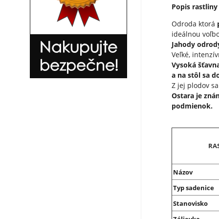
Popis rastliny 
Odroda ktorá
ideálnou voľb
Jahody odrody
Veľké, intenzí
Vysoká šťavna
a na stôl sa 
Z jej plodov s
Ostara je zná
podmienok.
RA
Názov
Typ sadenice
Stanovisko