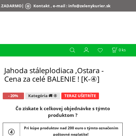
|
A ZADARMO
Kontakt , e-mail :
info@zelenykurier.sk
0
ks
Jahoda stáleplodiaca ,Ostara -
Cena za celé BALENIE ! [K-④]
- 20%
Kategória 🚚 ④
TERAZ UŠETRÍTE
Čo získate k celkovej objednávke s týmto
produktom ?
Pri kúpe produktov nad 200 euro s týmto označením
poštovné neplatíte!