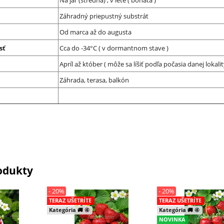
Na jar (stredná) , v lete ( bohatá )
Záhradný priepustný substrát
Od marca až do augusta
sť
Cca do -34°C ( v dormantnom stave )
Apríl až któber ( môže sa líšiť podľa počasia danej lokalit
Záhrada, terasa, balkón
odukty
- 20%
- 20%
TERAZ UŠETRÍTE
TERAZ UŠETRÍTE
Kategória 🚚 ④
Kategória 🚚 ④
NOVINKA