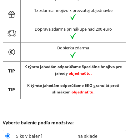
1x zdarma hnojivo k prevzatej objednávke
Doprava zdarma pri nákupe nad 200 euro
Dobierka zdarma
K týmto jahodám odporúčame špeciálne hnojivo pre
TIP
jahody
objednať tu.
K týmto jahodám odporúčame EKO granulát proti
TIP
slimákom
objednať tu.
Vyberte balenie podľa množstva
:
5 ks v balení
na sklade