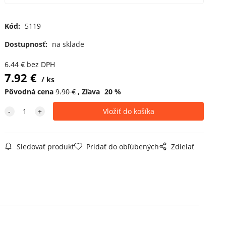
Kód:
5119
Dostupnosť:
na sklade
6.44
€
bez DPH
7.92
€
ks
Pôvodná cena
9.90
€
Zľava
20
%
Sledovať produkt
Pridať do obľúbených
Zdielať