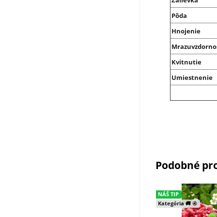
Zálievka
Pôda
Hnojenie
Mrazuvzdorno
Kvitnutie
Umiestnenie
Podobné pr
NÁŠ TIP
Kategória 🚚 ④