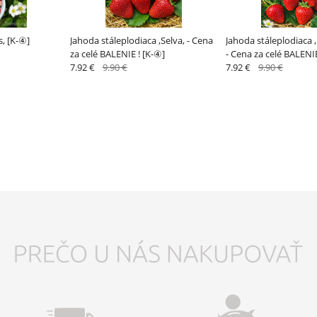
s, [K-④]
Jahoda stáleplodiaca ,Selva, - Cena
Jahoda stáleplodiaca 
za celé BALENIE ! [K-④]
- Cena za celé BALENIE
7.92 €
9.90 €
7.92 €
9.90 €