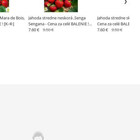
,Mara de Bois,
Jahoda stredne neskorá ,Senga
Jahoda stredne skorá ,E
 ! [K-④]
Sengana - Cena za celé BALENIE !
Cena za celé BALENIE !
[K-④]
7.60 €
9.50 €
7.60 €
9.50 €