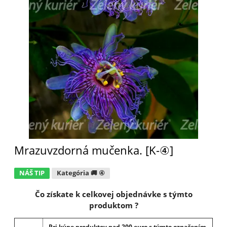
Mrazuvzdorná mučenka. [K-④]
NÁŠ TIP
Kategória 🚚 ④
Čo získate k celkovej objednávke s týmto
produktom ?
Pri kúpe produktov nad 200 euro s týmto označením