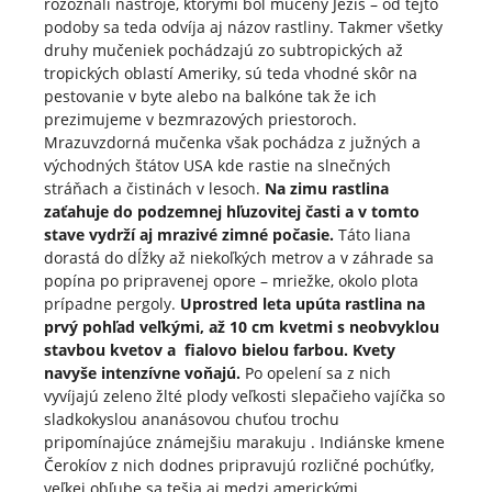
rozoznali nástroje, ktorými bol mučený Ježiš – od tejto
podoby sa teda odvíja aj názov rastliny. Takmer všetky
druhy mučeniek pochádzajú zo subtropických až
tropických oblastí Ameriky, sú teda vhodné skôr na
pestovanie v byte alebo na balkóne tak že ich
prezimujeme v bezmrazových priestoroch.
Mrazuvzdorná mučenka však pochádza z južných a
východných štátov USA kde rastie na slnečných
stráňach a čistinách v lesoch.
Na zimu rastlina
zaťahuje do podzemnej hľuzovitej časti a v tomto
stave vydrží aj mrazivé zimné počasie.
Táto liana
dorastá do dĺžky až niekoľkých metrov a v záhrade sa
popína po pripravenej opore – mriežke, okolo plota
prípadne pergoly.
Uprostred leta upúta rastlina na
prvý pohľad veľkými, až 10 cm kvetmi s neobvyklou
stavbou kvetov a fialovo bielou farbou. Kvety
navyše intenzívne voňajú.
Po opelení sa z nich
vyvíjajú zeleno žlté plody veľkosti slepačieho vajíčka so
sladkokyslou ananásovou chuťou trochu
pripomínajúce známejšiu marakuju . Indiánske kmene
Čerokíov z nich dodnes pripravujú rozličné pochúťky,
veľkej obľube sa tešia aj medzi americkými