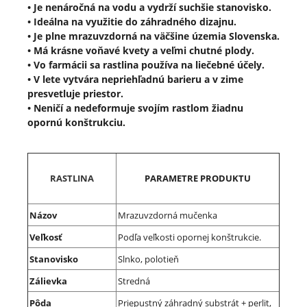
• Je nenáročná na vodu a vydrží suchšie stanovisko.
• Ideálna na využitie do záhradného dizajnu.
• Je plne mrazuvzdorná na väčšine územia Slovenska.
• Má krásne voňavé kvety a veľmi chutné plody.
• Vo farmácii sa rastlina používa na liečebné účely.
• V lete vytvára nepriehľadnú barieru a v zime
presvetluje priestor.
• Neničí a nedeformuje svojím rastlom žiadnu
opornú konštrukciu.
RASTLINA
PARAMETRE PRODUKTU
Názov
Mrazuvzdorná mučenka
Veľkosť
Podľa veľkosti opornej konštrukcie.
Stanovisko
Slnko, polotieň
Zálievka
Stredná
Pôda
Priepustný záhradný substrát + perlit,