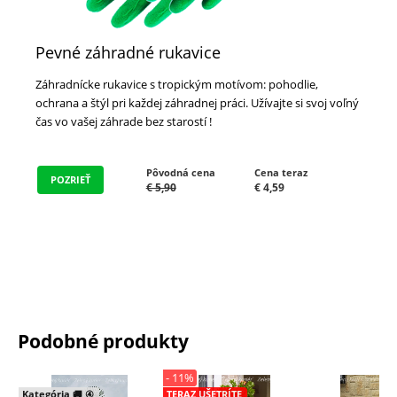
Pevné záhradné rukavice
Záhradnícke rukavice s tropickým motívom: pohodlie,
ochrana a štýl pri každej záhradnej práci. Užívajte si svoj voľný
čas vo vašej záhrade bez starostí !
Pôvodná cena
Cena teraz
POZRIEŤ
€ 5,90
€ 4,59
Podobné produkty
- 11%
Kategória 🚚 ④
TERAZ UŠETRÍTE