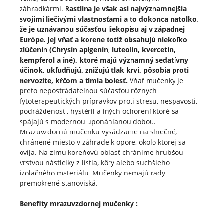
záhradkármi.
Rastlina je však asi najvýznamnejšia
svojimi liečivými vlastnosťami a to dokonca natoľko,
že je uznávanou súčasťou liekopisu aj v západnej
Európe. Jej vňať a korene totiž obsahujú niekoľko
zlúčenín (Chrysín apigenín, luteolín, kvercetín,
kempferol a iné), ktoré majú významný sedatívny
účinok, ukľudňujú, znižujú tlak krvi, pôsobia proti
nervozite, kŕčom a tlmia bolesť.
Vňať mučenky je
preto nepostrádateľnou súčasťou rôznych
fytoterapeutických prípravkov proti stresu, nespavosti,
podráždenosti, hystérii a iných ochorení ktoré sa
spájajú s modernou uponáhľanou dobou.
Mrazuvzdornú mučenku vysádzame na slnečné,
chránené miesto v záhrade k opore, okolo ktorej sa
ovíja. Na zimu koreňovú oblasť chránime hrubšou
vrstvou nástielky z lístia, kôry alebo suchšieho
izolačného materiálu. Mučenky nemajú rady
premokrené stanoviská.
Benefity mrazuvzdornej mučenky :