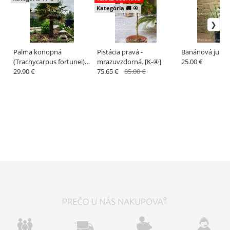
Kategória 🚚 ④
Palma konopná
Pistácia pravá -
Banánová juka, 
(Trachycarpus fortunei)
mrazuvzdorná. [K-④]
25.00 €
do - 22°C. [K-④]
29.90 €
75.65 €
85.00 €