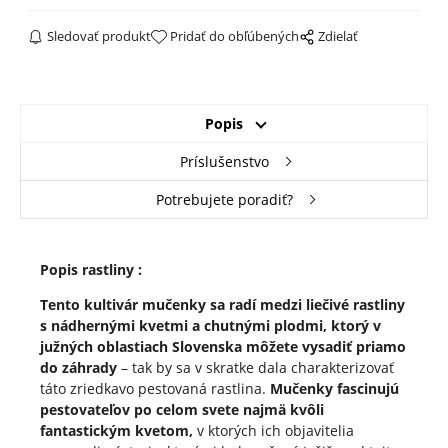
Sledovať produkt
Pridať do obľúbených
Zdielať
Popis
Príslušenstvo
Potrebujete poradiť?
Popis rastliny :
Tento kultivár mučenky sa radí medzi liečivé rastliny
s nádhernými kvetmi a chutnými plodmi, ktorý v
južných oblastiach Slovenska môžete vysadiť priamo
do záhrady
– tak by sa v skratke dala charakterizovať
táto zriedkavo pestovaná rastlina.
Mučenky fascinujú
pestovateľov po celom svete najmä kvôli
fantastickým kvetom,
v ktorých ich objavitelia