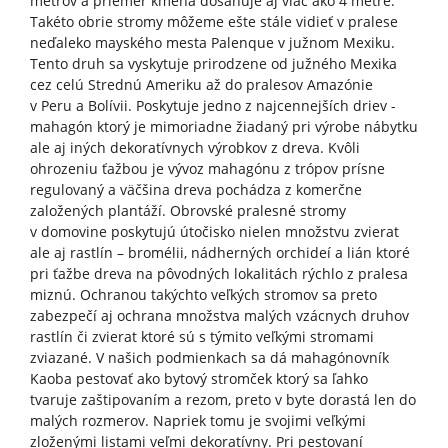
metrov a priemer kmeňa dosahuje aj viac ako 4 metre.
Takéto obrie stromy môžeme ešte stále vidieť v pralese
neďaleko mayského mesta Palenque v južnom Mexiku.
Tento druh sa vyskytuje prirodzene od južného Mexika
cez celú Strednú Ameriku až do pralesov Amazónie
v Peru a Bolívii. Poskytuje jedno z najcennejších driev -
mahagón ktorý je mimoriadne žiadaný pri výrobe nábytku
ale aj iných dekoratívnych výrobkov z dreva. Kvôli
ohrozeniu ťažbou je vývoz mahagónu z trópov prísne
regulovaný a väčšina dreva pochádza z komerčne
založených plantáží. Obrovské pralesné stromy
v domovine poskytujú útočisko nielen množstvu zvierat
ale aj rastlín – bromélii, nádherných orchideí a lián ktoré
pri ťažbe dreva na pôvodných lokalitách rýchlo z pralesa
miznú. Ochranou takýchto veľkých stromov sa preto
zabezpečí aj ochrana množstva malých vzácnych druhov
rastlín či zvierat ktoré sú s týmito veľkými stromami
zviazané. V našich podmienkach sa dá mahagónovník
Kaoba pestovať ako bytový stromček ktorý sa ľahko
tvaruje zaštipovaním a rezom, preto v byte dorastá len do
malých rozmerov. Napriek tomu je svojimi veľkými
zloženými listami veľmi dekoratívny. Pri pestovaní