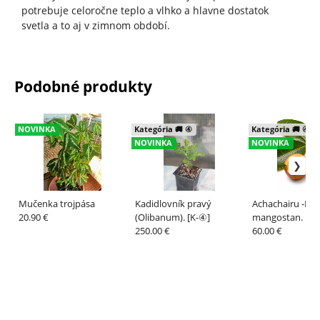
potrebuje celoročne teplo a vlhko a hlavne dostatok
svetla a to aj v zimnom období.
Podobné produkty
NOVINKA
Kategória 🚚 ④
Kategória 🚚 ④
NOVINKA
NOVINKA
Mučenka trojpása
Kadidlovník pravý
Achachairu -Bolí
20.90 €
(Olibanum). [K-④]
mangostan. [K-
250.00 €
60.00 €