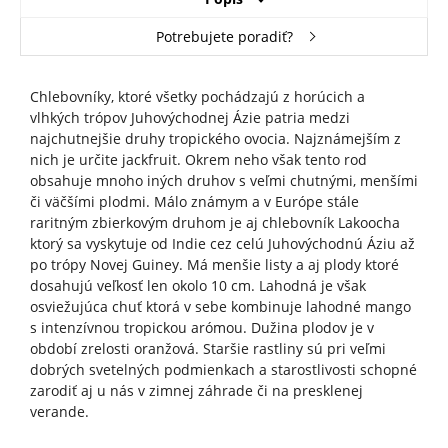
Potrebujete poradiť?
Chlebovníky, ktoré všetky pochádzajú z horúcich a
vlhkých trópov Juhovýchodnej Ázie patria medzi
najchutnejšie druhy tropického ovocia. Najznámejším z
nich je určite jackfruit. Okrem neho však tento rod
obsahuje mnoho iných druhov s veľmi chutnými, menšími
či väčšími plodmi. Málo známym a v Európe stále
raritným zbierkovým druhom je aj chlebovník Lakoocha
ktorý sa vyskytuje od Indie cez celú Juhovýchodnú Áziu až
po trópy Novej Guiney. Má menšie listy a aj plody ktoré
dosahujú veľkosť len okolo 10 cm. Lahodná je však
osviežujúca chuť ktorá v sebe kombinuje lahodné mango
s intenzívnou tropickou arómou. Dužina plodov je v
období zrelosti oranžová. Staršie rastliny sú pri veľmi
dobrých svetelných podmienkach a starostlivosti schopné
zarodiť aj u nás v zimnej záhrade či na presklenej
verande.