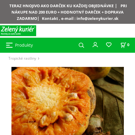
|
TERAZ HNOJIVO AKO DARČEK KU KAŽDEJ OBJEDNÁVKE
PRI
NÁKUPE NAD 200 EURO + HODNOTNÝ DARČEK + DOPRAVA
|
ZADARMO
Kontakt , e-mail :
info@zelenykurier.sk
Produkty
0
Tropické rastliny