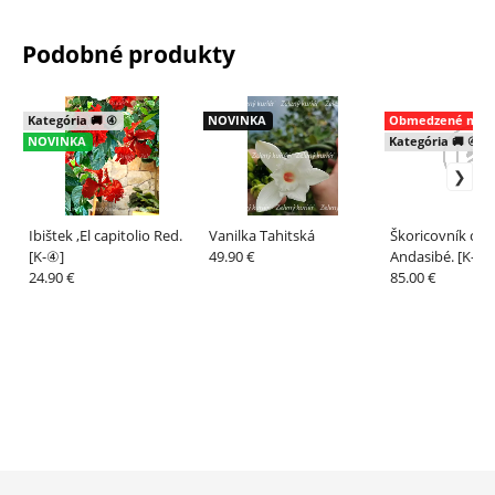
Podobné produkty
Kategória 🚚 ④
NOVINKA
Obmedzené množ
NOVINKA
Kategória 🚚 ④
Ibištek ,El capitolio Red.
Vanilka Tahitská
Škoricovník cejl
[K-④]
49.90 €
Andasibé. [K-④]
24.90 €
85.00 €