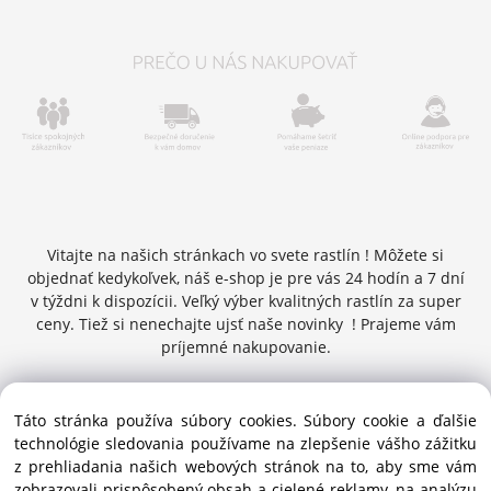
Vitajte na našich stránkach vo svete rastlín ! Môžete si
objednať kedykoľvek, náš e-shop je pre vás 24 hodín a 7 dní
v týždni k dispozícii. Veľký výber kvalitných rastlín za super
ceny. Tiež si nenechajte ujsť naše novinky ! Prajeme vám
príjemné nakupovanie.
Táto stránka používa súbory cookies. Súbory cookie a ďalšie
Copyright © 2016 zelenykurier.sk , Všetky práva vyhradené |
technológie sledovania používame na zlepšenie vášho zážitku
info@zelenykurier.sk | Priechodná 27 ,949 01 Nitra ,
z prehliadania našich webových stránok na to, aby sme vám
Slovenská republika
zobrazovali prispôsobený obsah a cielené reklamy, na analýzu