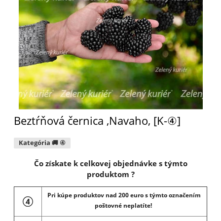
Beztŕňová černica ,Navaho, [K-④]
Kategória 🚚 ④
Čo získate k celkovej objednávke s týmto
produktom ?
Pri kúpe produktov nad 200 euro s týmto označením
poštovné neplatíte!