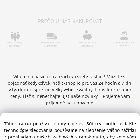
Vitajte na našich stránkach vo svete rastlín ! Môžete si
objednať kedykoľvek, náš e-shop je pre vás 24 hodín a 7 dní
v týždni k dispozícii. Veľký výber kvalitných rastlín za super
ceny. Tiež si nenechajte ujsť naše novinky ! Prajeme vám
príjemné nakupovanie.
Táto stránka používa súbory cookies. Súbory cookie a ďalšie
Copyright © 2016 zelenykurier.sk , Všetky práva vyhradené |
technológie sledovania používame na zlepšenie vášho zážitku
info@zelenykurier.sk | Priechodná 27 ,949 01 Nitra ,
z prehliadania našich webových stránok na to, aby sme vám
Slovenská republika