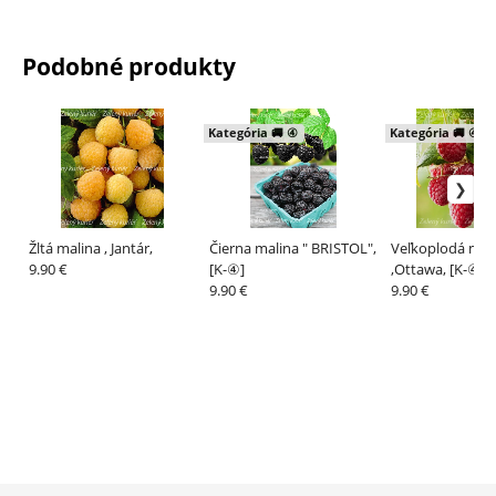
Podobné produkty
Kategória 🚚 ④
Kategória 🚚 ④
Žltá malina , Jantár,
Čierna malina " BRISTOL",
Veľkoplodá mal
9.90 €
[K-④]
,Ottawa, [K-④]
9.90 €
9.90 €