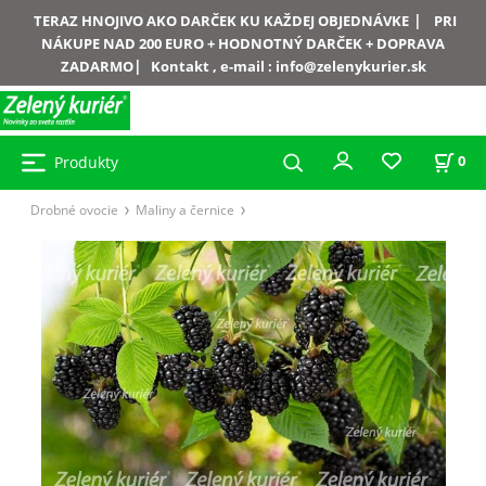
|
TERAZ HNOJIVO AKO DARČEK KU KAŽDEJ OBJEDNÁVKE
PRI
NÁKUPE NAD 200 EURO + HODNOTNÝ DARČEK + DOPRAVA
|
ZADARMO
Kontakt , e-mail :
info@zelenykurier.sk
Produkty
0
Drobné ovocie
Maliny a černice